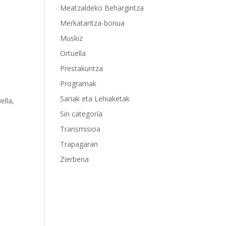
Meatzaldeko Behargintza
Merkataritza-bonua
Muskiz
Ortuella
Prestakuntza
Programak
Sariak eta Lehiaketak
ella
,
Sin categoría
Transmisioa
6
Trapagaran
Zierbena