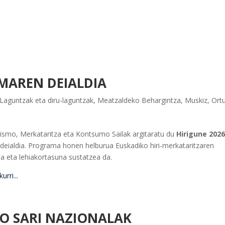
MAREN DEIALDIA
Laguntzak eta diru-laguntzak
,
Meatzaldeko Behargintza
,
Muskiz
,
Ortu
rismo, Merkataritza eta Kontsumo Sailak argitaratu du
Hirigune 202
deialdia. Programa honen helburua Euskadiko hiri-merkataritzaren
oa eta lehiakortasuna sustatzea da.
rri...
O SARI NAZIONALAK