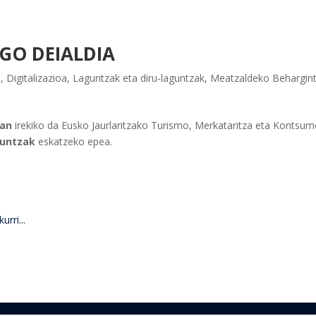
GO DEIALDIA
a
,
Digitalizazioa
,
Laguntzak eta diru-laguntzak
,
Meatzaldeko Behargin
3an
irekiko da Eusko Jaurlaritzako Turismo, Merkataritza eta Kontsu
guntzak
eskatzeko epea.
rri...