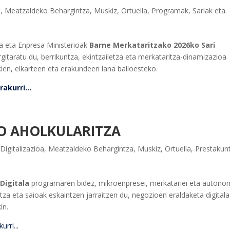
a
,
Meatzaldeko Behargintza
,
Muskiz
,
Ortuella
,
Programak
,
Sariak eta
a eta Enpresa Ministerioak
Barne Merkataritzako 2026ko Sari
rgitaratu du, berrikuntza, ekintzailetza eta merkataritza-dinamizazioa
kien, elkarteen eta erakundeen lana balioesteko.
akurri...
O AHOLKULARITZA
,
Digitalizazioa
,
Meatzaldeko Behargintza
,
Muskiz
,
Ortuella
,
Prestakun
Digitala
programaren bidez, mikroenpresei, merkatariei eta autono
tza eta saioak eskaintzen jarraitzen du, negozioen eraldaketa digitala
in.
rri...