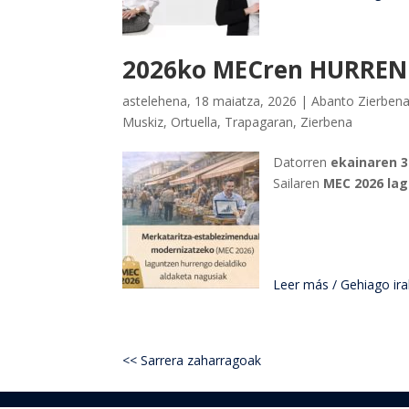
2026ko MECren HURREN
astelehena, 18 maiatza, 2026
|
Abanto Zierben
Muskiz
,
Ortuella
,
Trapagaran
,
Zierbena
Datorren
ekainaren 
Sailaren
MEC 2026 la
Leer más / Gehiago iraku
<< Sarrera zaharragoak