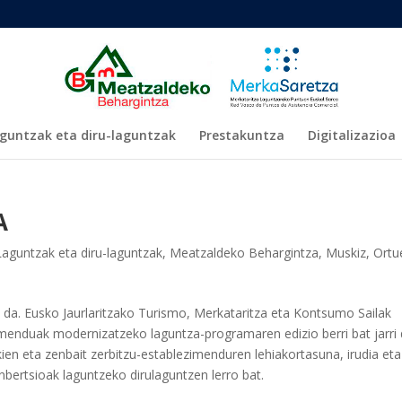
guntzak eta diru-laguntzak
Prestakuntza
Digitalizazioa
A
Laguntzak eta diru-laguntzak
,
Meatzaldeko Behargintza
,
Muskiz
,
Ortu
ki da. Eusko Jaurlaritzako Turismo, Merkataritza eta Kontsumo Sailak
menduak modernizatzeko laguntza-programaren edizio berri bat jarri
kien eta zenbait zerbitzu-establezimenduren lehiakortasuna, irudia eta
bertsioak laguntzeko dirulaguntzen lerro bat.