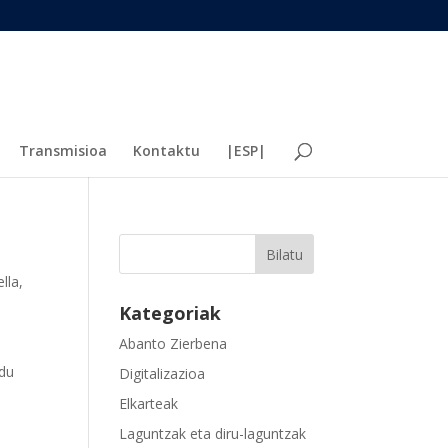
Transmisioa
Kontaktu
|ESP|
ella
,
Kategoriak
Abanto Zierbena
 du
Digitalizazioa
Elkarteak
Laguntzak eta diru-laguntzak