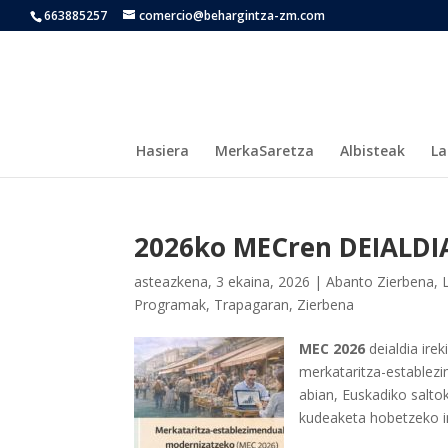
663885257
comercio@behargintza-zm.com
Hasiera
MerkaSaretza
Albisteak
La
2026ko MECren DEIALDI
asteazkena, 3 ekaina, 2026
|
Abanto Zierbena
,
Programak
,
Trapagaran
,
Zierbena
MEC 2026
deialdia ire
merkataritza-establezi
abian, Euskadiko salto
kudeaketa hobetzeko in