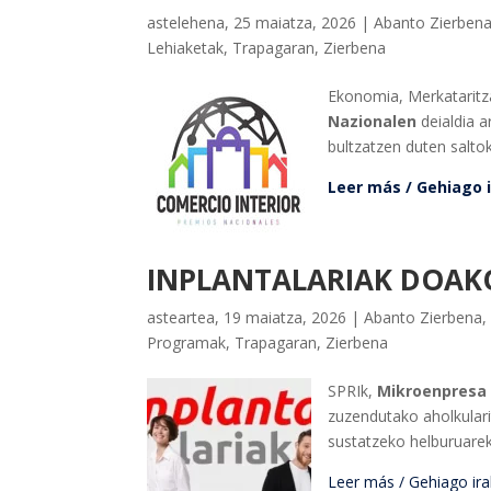
astelehena, 25 maiatza, 2026
|
Abanto Zierben
Lehiaketak
,
Trapagaran
,
Zierbena
Ekonomia, Merkataritz
Nazionalen
deialdia a
bultzatzen duten salto
Leer más / Gehiago ir
INPLANTALARIAK DOAK
asteartea, 19 maiatza, 2026
|
Abanto Zierbena
Programak
,
Trapagaran
,
Zierbena
SPRIk,
Mikroenpresa 
zuzendutako aholkulari
sustatzeko helburuarek
Leer más / Gehiago iraku