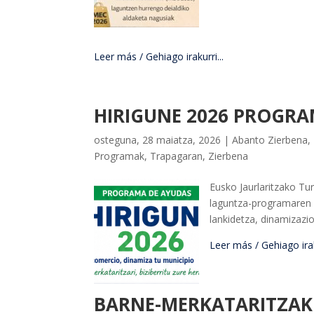
Leer más / Gehiago irakurri...
HIRIGUNE 2026 PROGRA
osteguna, 28 maiatza, 2026
|
Abanto Zierbena
,
Programak
,
Trapagaran
,
Zierbena
Eusko Jaurlaritzako Tu
laguntza-programaren 
lankidetza, dinamizazi
Leer más / Gehiago iraku
BARNE-MERKATARITZAK