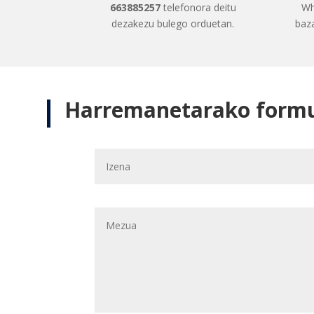
663885257
telefonora deitu
Wh
dezakezu bulego orduetan.
baza
Harremanetarako formu