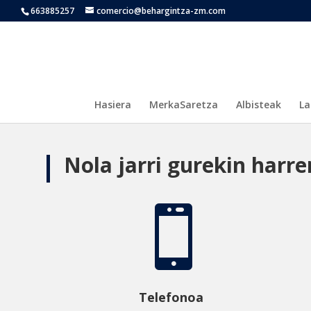
663885257
comercio@behargintza-zm.com
Hasiera
MerkaSaretza
Albisteak
La
Nola jarri gurekin har

Telefonoa