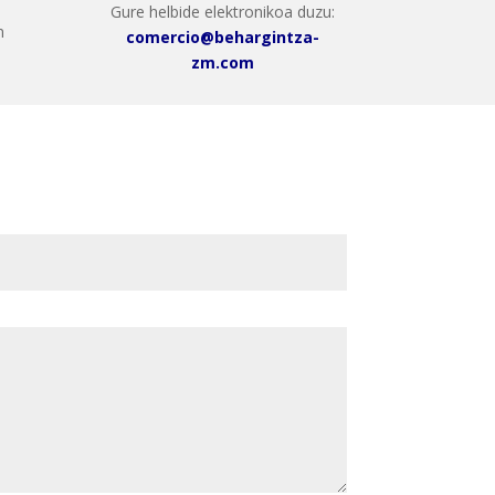
Gure helbide elektronikoa duzu:
n
comercio@behargintza-
zm.com