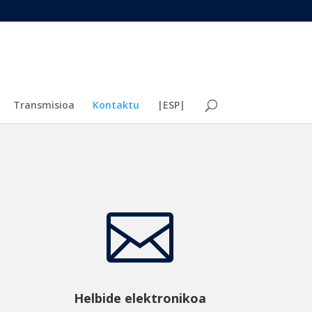
Transmisioa
Kontaktu
|ESP|

Helbide elektronikoa