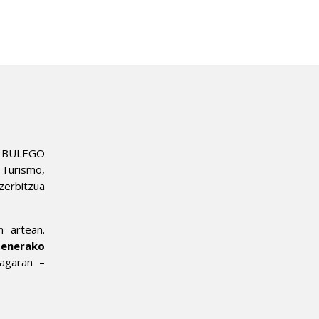
-BULEGO
Turismo,
zerbitzua
n artean.
penerako
agaran –