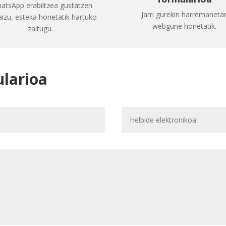
atsApp erabiltzea gustatzen
Jarri gurekin harremaneta
izu, esteka honetatik hartuko
webgune honetatik.
zaitugu.
larioa