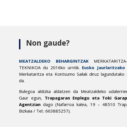
Non gaude?
MEATZALDEKO BEHARGINTZAK
MERKATARITZA
TEKNIKOA du 2016ko urritik.
Eusko Jaurlaritzako
Merkataritza eta Kontsumo Sailak diruz lagundutako 
da.
Bulegoa aldizka aldatzen da Meatzaldeko udalerrie
Gaur egun,
Trapagaran Enplegu eta Toki Gara
Agentzian
dago (Nafarroa kalea, 19 – 48510 Trap
Bizkaia / Tel.: 663885257).