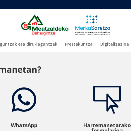
guntzak eta diru-laguntzak
Prestakuntza
Digitalizazioa
remanetan?


WhatsApp
Harremanetarako
formularioa