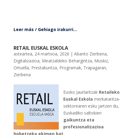
Leer más / Gehiago irakurri...
RETAIL EUSKAL ESKOLA
asteartea, 24 martxoa, 2026
|
Abanto Zierbena
,
Digitalizazioa
,
Meatzaldeko Behargintza
,
Muskiz
,
Ortuella
,
Prestakuntza
,
Programak
,
Trapagaran
,
Zierbena
Eusko Jaurlaritzak
Retaileko
Euskal Eskola
merkataritza-
sektorearen esku jartzen du,
Euskadiko saltokien
gaikuntza eta
profesionalizazioa
hobetzeko ekimen bat.