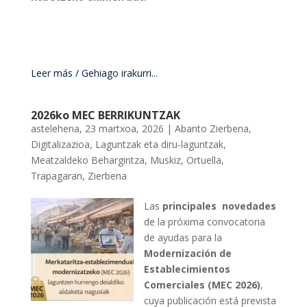
Leer más / Gehiago irakurri...
2026ko MEC BERRIKUNTZAK
astelehena, 23 martxoa, 2026
|
Abanto Zierbena
,
Digitalizazioa
,
Laguntzak eta diru-laguntzak
,
Meatzaldeko Behargintza
,
Muskiz
,
Ortuella
,
Trapagaran
,
Zierbena
Las
principales novedades
de la próxima convocatoria
de ayudas para la
Modernización de
Establecimientos
Comerciales (MEC 2026)
,
cuya publicación está prevista