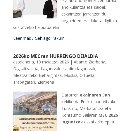
eta autonomoei zuzendutako
aholkularitza eta saioak
eskaintzen jarraitzen du,
negozioen eraldaketa digitala
sustatzeko helburuarekin.
Leer más / Gehiago irakurri...
2026ko MECren HURRENGO DEIALDIA
astelehena, 18 maiatza, 2026
|
Abanto Zierbena
,
Digitalizazioa
,
Laguntzak eta diru-laguntzak
,
Meatzaldeko Behargintza
,
Muskiz
,
Ortuella
,
Trapagaran
,
Zierbena
Datorren
ekainaren 3an
irekiko da Eusko Jaurlaritzako
Turismo, Merkataritza eta
Kontsumo Sailaren
MEC 2026
laguntzak
eskatzeko epea.