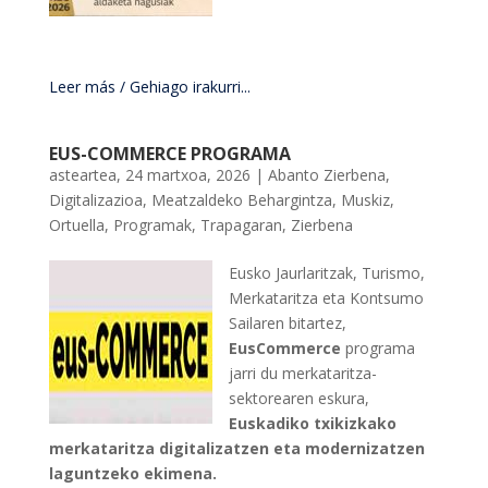
Leer más / Gehiago irakurri...
EUS-COMMERCE PROGRAMA
asteartea, 24 martxoa, 2026
|
Abanto Zierbena
,
Digitalizazioa
,
Meatzaldeko Behargintza
,
Muskiz
,
Ortuella
,
Programak
,
Trapagaran
,
Zierbena
Eusko Jaurlaritzak, Turismo,
Merkataritza eta Kontsumo
Sailaren bitartez,
EusCommerce
programa
jarri du merkataritza-
sektorearen eskura,
Euskadiko txikizkako
merkataritza digitalizatzen eta modernizatzen
laguntzeko ekimena.