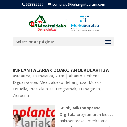
663885257
comercio@behargintza-zm.com
Seleccionar página:
INPLANTALARIAK DOAKO AHOLKULARITZA
asteartea, 19 maiatza, 2026
|
Abanto Zierbena
,
Digitalizazioa
,
Meatzaldeko Behargintza
,
Muskiz
,
Ortuella
,
Prestakuntza
,
Programak
,
Trapagaran
,
Zierbena
SPRIk,
Mikroenpresa
Digitala
programaren bidez,
mikroenpresei, merkatariei