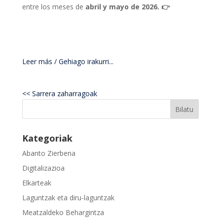
entre los meses de
abril y mayo de 2026. 👉
Leer más / Gehiago irakurri...
<< Sarrera zaharragoak
Kategoriak
Abanto Zierbena
Digitalizazioa
Elkarteak
Laguntzak eta diru-laguntzak
Meatzaldeko Behargintza