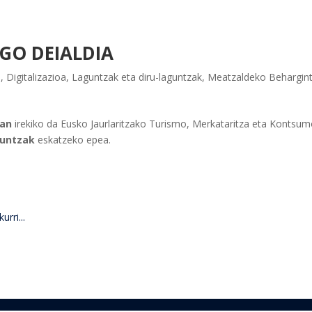
GO DEIALDIA
a
,
Digitalizazioa
,
Laguntzak eta diru-laguntzak
,
Meatzaldeko Behargin
3an
irekiko da Eusko Jaurlaritzako Turismo, Merkataritza eta Kontsu
guntzak
eskatzeko epea.
rri...