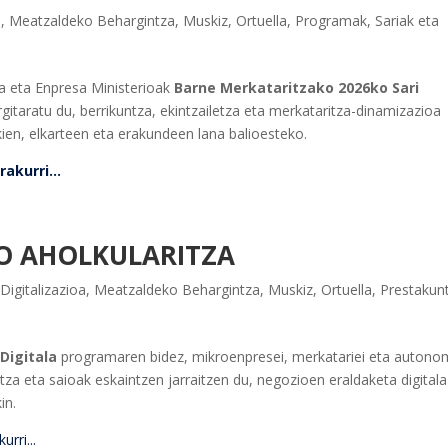
a
,
Meatzaldeko Behargintza
,
Muskiz
,
Ortuella
,
Programak
,
Sariak eta
a eta Enpresa Ministerioak
Barne Merkataritzako 2026ko Sari
rgitaratu du, berrikuntza, ekintzailetza eta merkataritza-dinamizazioa
kien, elkarteen eta erakundeen lana balioesteko.
akurri...
O AHOLKULARITZA
,
Digitalizazioa
,
Meatzaldeko Behargintza
,
Muskiz
,
Ortuella
,
Prestakun
Digitala
programaren bidez, mikroenpresei, merkatariei eta autono
tza eta saioak eskaintzen jarraitzen du, negozioen eraldaketa digitala
in.
rri...