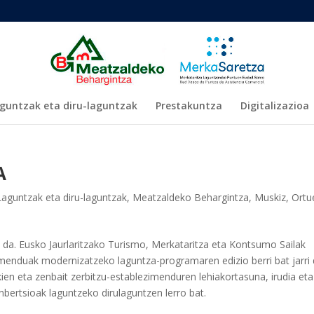
guntzak eta diru-laguntzak
Prestakuntza
Digitalizazioa
A
Laguntzak eta diru-laguntzak
,
Meatzaldeko Behargintza
,
Muskiz
,
Ortu
ki da. Eusko Jaurlaritzako Turismo, Merkataritza eta Kontsumo Sailak
menduak modernizatzeko laguntza-programaren edizio berri bat jarri
kien eta zenbait zerbitzu-establezimenduren lehiakortasuna, irudia eta
bertsioak laguntzeko dirulaguntzen lerro bat.