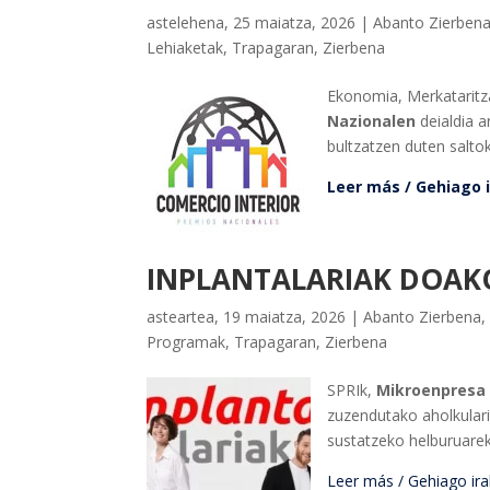
astelehena, 25 maiatza, 2026
|
Abanto Zierben
Lehiaketak
,
Trapagaran
,
Zierbena
Ekonomia, Merkataritz
Nazionalen
deialdia a
bultzatzen duten salto
Leer más / Gehiago ir
INPLANTALARIAK DOAK
asteartea, 19 maiatza, 2026
|
Abanto Zierbena
Programak
,
Trapagaran
,
Zierbena
SPRIk,
Mikroenpresa 
zuzendutako aholkulari
sustatzeko helburuarek
Leer más / Gehiago iraku