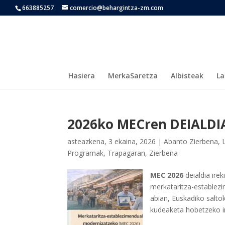
663885257
comercio@behargintza-zm.com
Hasiera
MerkaSaretza
Albisteak
La
2026ko MECren DEIALDI
asteazkena, 3 ekaina, 2026
|
Abanto Zierbena
,
Programak
,
Trapagaran
,
Zierbena
MEC 2026
deialdia ire
merkataritza-establezi
abian, Euskadiko salto
kudeaketa hobetzeko in