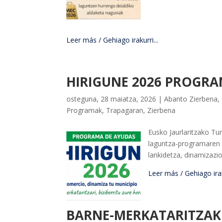
Leer más / Gehiago irakurri...
HIRIGUNE 2026 PROGRA
osteguna, 28 maiatza, 2026
|
Abanto Zierbena
,
Programak
,
Trapagaran
,
Zierbena
Eusko Jaurlaritzako Tu
laguntza-programaren 
lankidetza, dinamizazi
Leer más / Gehiago iraku
BARNE-MERKATARITZAK