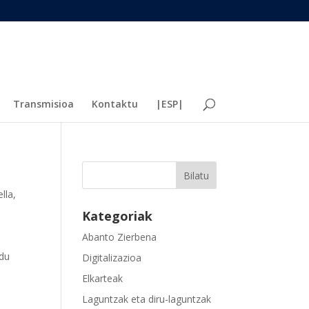
Transmisioa
Kontaktu
|ESP|
ella
,
Kategoriak
Abanto Zierbena
 du
Digitalizazioa
Elkarteak
Laguntzak eta diru-laguntzak