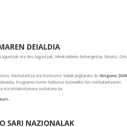
MAREN DEIALDIA
Laguntzak eta diru-laguntzak
,
Meatzaldeko Behargintza
,
Muskiz
,
Ortu
rismo, Merkataritza eta Kontsumo Sailak argitaratu du
Hirigune 202
deialdia. Programa honen helburua Euskadiko hiri-merkataritzaren
oa eta lehiakortasuna sustatzea da.
rri...
O SARI NAZIONALAK