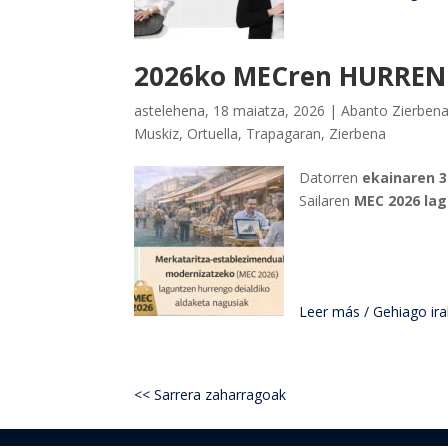
2026ko MECren HURREN
astelehena, 18 maiatza, 2026
|
Abanto Zierben
Muskiz
,
Ortuella
,
Trapagaran
,
Zierbena
Datorren
ekainaren 
Sailaren
MEC 2026 la
Leer más / Gehiago iraku
<< Sarrera zaharragoak