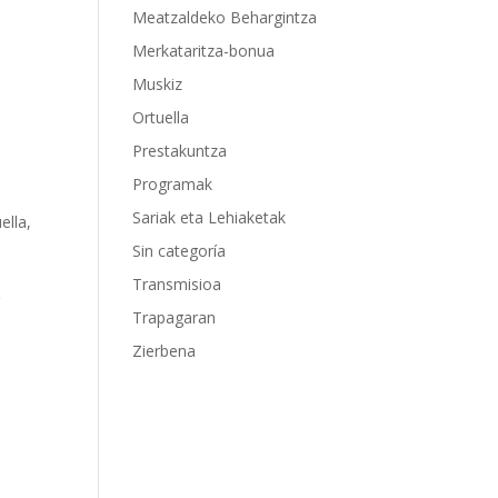
Meatzaldeko Behargintza
Merkataritza-bonua
Muskiz
Ortuella
Prestakuntza
Programak
Sariak eta Lehiaketak
ella
,
Sin categoría
Transmisioa
6
Trapagaran
Zierbena