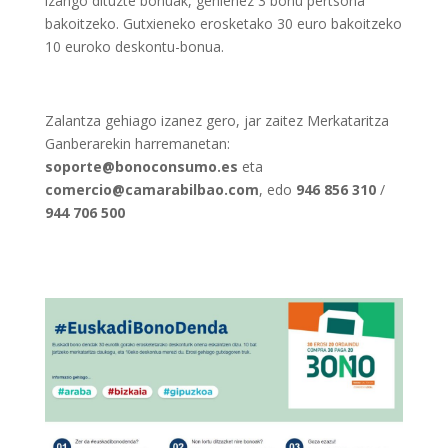
izango dituzte bonuak, gehienez 3 bonu pertsona
bakoitzeko. Gutxieneko erosketako 30 euro bakoitzeko
10 euroko deskontu-bonua.
Zalantza gehiago izanez gero, jar zaitez Merkataritza
Ganberarekin harremanetan:
soporte@bonoconsumo.es
eta
comercio@camarabilbao.com
, edo
946 856 310
/
944 706 500