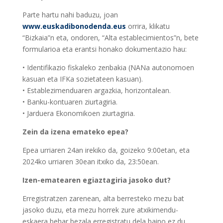
Parte hartu nahi baduzu, joan
www.euskadibonodenda.eus
orrira, klikatu
“Bizkaia”n eta, ondoren, “Alta establecimientos”n, bete
formularioa eta erantsi honako dokumentazio hau:
• Identifikazio fiskaleko zenbakia (NANa autonomoen
kasuan eta IFKa sozietateen kasuan).
• Establezimenduaren argazkia, horizontalean.
• Banku-kontuaren ziurtagiria.
• Jarduera Ekonomikoen ziurtagiria.
Zein da izena emateko epea?
Epea urriaren 24an irekiko da, goizeko 9:00etan, eta
2024ko urriaren 30ean itxiko da, 23:50ean.
Izen-ematearen egiaztagiria jasoko dut?
Erregistratzen zarenean, alta berresteko mezu bat
jasoko duzu, eta mezu horrek zure atxikimendu-
eskaera behar bezala erregistratu dela baino ez du