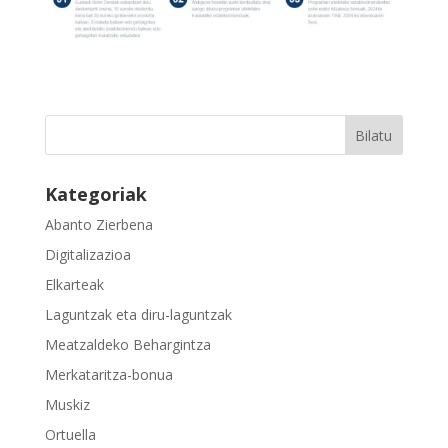
Kategoriak
Abanto Zierbena
Digitalizazioa
Elkarteak
Laguntzak eta diru-laguntzak
Meatzaldeko Behargintza
Merkataritza-bonua
Muskiz
Ortuella