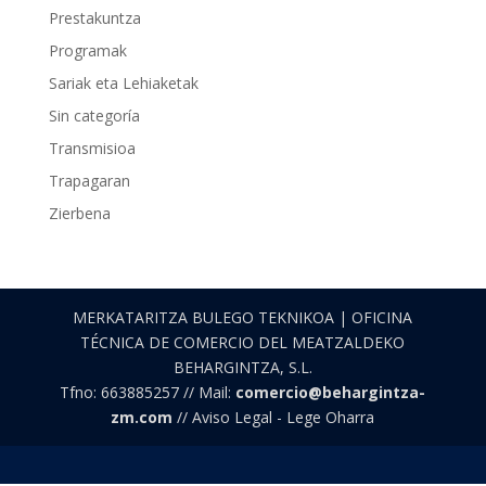
Prestakuntza
Programak
Sariak eta Lehiaketak
Sin categoría
Transmisioa
Trapagaran
Zierbena
MERKATARITZA BULEGO TEKNIKOA | OFICINA
TÉCNICA DE COMERCIO DEL MEATZALDEKO
BEHARGINTZA, S.L.
Tfno: 663885257 // Mail:
comercio@behargintza-
zm.com
// Aviso Legal - Lege Oharra