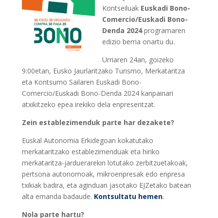
Kontseiluak
Euskadi Bono-
Comercio/Euskadi Bono-
Denda 2024
programaren
edizio berria onartu du.
Urriaren 24an, goizeko
9:00etan, Eusko Jaurlaritzako Turismo, Merkataritza
eta Kontsumo Sailaren Euskadi Bono-
Comercio/Euskadi Bono-Denda 2024 kanpainari
atxikitzeko epea irekiko dela enpresentzat.
Zein establezimenduk parte har dezakete?
Euskal Autonomia Erkidegoan kokatutako
merkataritzako establezimenduak eta hiriko
merkataritza-jarduerarekin lotutako zerbitzuetakoak,
pertsona autonomoak, mikroenpresak edo enpresa
txikiak badira, eta aginduan jasotako EJZetako batean
alta emanda badaude.
Kontsultatu hemen
.
Nola parte hartu?