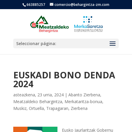
663885257
comercio@behargintza-zm.com
Seleccionar página:
EUSKADI BONO DENDA
2024
asteazkena, 23 urria, 2024
|
Abanto Zierbena
,
Meatzaldeko Behargintza
,
Merkataritza-bonua
,
Muskiz
,
Ortuella
,
Trapagaran
,
Zierbena
Eusko Jaurlaritzak Gobernu