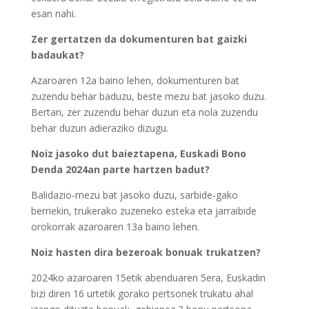
esan nahi.
Zer gertatzen da dokumenturen bat gaizki
badaukat?
Azaroaren 12a baino lehen, dokumenturen bat
zuzendu behar baduzu, beste mezu bat jasoko duzu.
Bertan, zer zuzendu behar duzun eta nola zuzendu
behar duzun adieraziko dizugu.
Noiz jasoko dut baieztapena, Euskadi Bono
Denda 2024an parte hartzen badut?
Balidazio-mezu bat jasoko duzu, sarbide-gako
berriekin, trukerako zuzeneko esteka eta jarraibide
orokorrak azaroaren 13a baino lehen.
Noiz hasten dira bezeroak bonuak trukatzen?
2024ko azaroaren 15etik abenduaren 5era, Euskadin
bizi diren 16 urtetik gorako pertsonek trukatu ahal