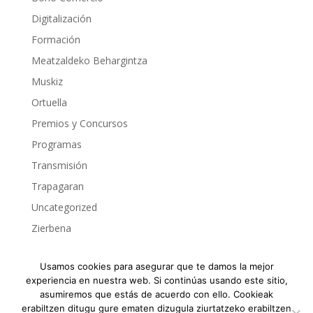
Digitalización
Formación
Meatzaldeko Behargintza
Muskiz
Ortuella
Premios y Concursos
Programas
Transmisión
Trapagaran
Uncategorized
Zierbena
Usamos cookies para asegurar que te damos la mejor
experiencia en nuestra web. Si continúas usando este sitio,
MERKATARITZA BULEGO TEKNIKOA | OFICINA
asumiremos que estás de acuerdo con ello. Cookieak
erabiltzen ditugu gure ematen dizugula ziurtatzeko erabiltzen
TÉCNICA DE COMERCIO DEL MEATZALDEKO