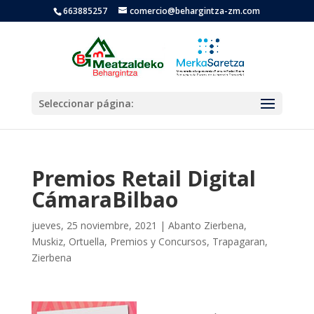
663885257
comercio@behargintza-zm.com
Seleccionar página:
Premios Retail Digital
CámaraBilbao
jueves, 25 noviembre, 2021
|
Abanto Zierbena
,
Muskiz
,
Ortuella
,
Premios y Concursos
,
Trapagaran
,
Zierbena