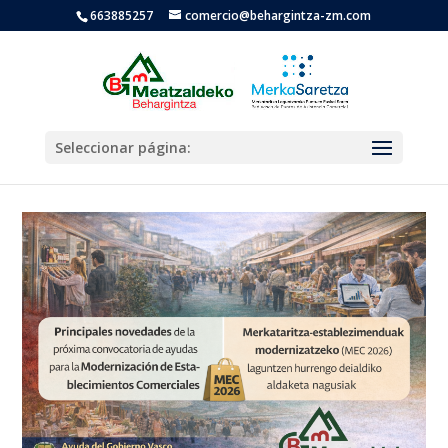
663885257
comercio@behargintza-zm.com
Seleccionar página: