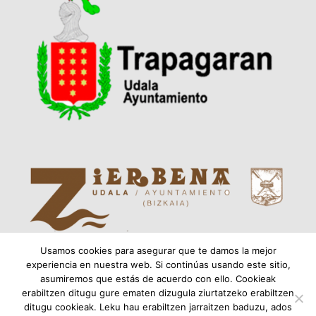
Usamos cookies para asegurar que te damos la mejor
experiencia en nuestra web. Si continúas usando este sitio,
asumiremos que estás de acuerdo con ello. Cookieak
MERKATARITZA BULEGO TEKNIKOA | OFICINA
erabiltzen ditugu gure ematen dizugula ziurtatzeko erabiltzen
TÉCNICA DE COMERCIO DEL MEATZALDEKO
ditugu cookieak. Leku hau erabiltzen jarraitzen baduzu, ados
BEHARGINTZA, S.L.