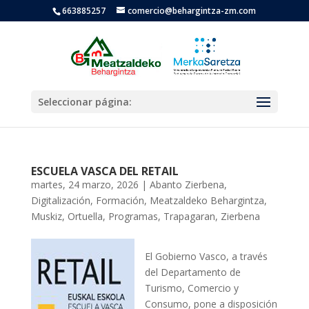
663885257
comercio@behargintza-zm.com
Seleccionar página:
ESCUELA VASCA DEL RETAIL
martes, 24 marzo, 2026
|
Abanto Zierbena
,
Digitalización
,
Formación
,
Meatzaldeko Behargintza
,
Muskiz
,
Ortuella
,
Programas
,
Trapagaran
,
Zierbena
El Gobierno Vasco, a través
del Departamento de
Turismo, Comercio y
Consumo, pone a disposición