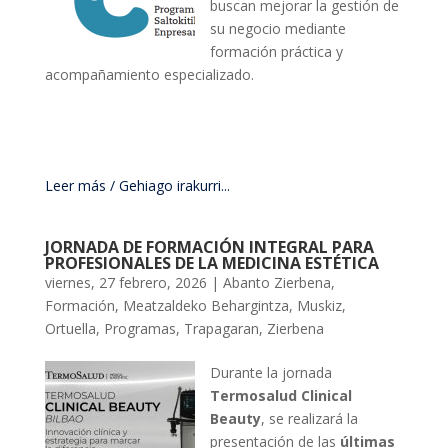
buscan
mejorar
la
gestión
de
su
negocio
mediante
formación
práctica
y
acompañamiento
especializado.
Leer más / Gehiago irakurri...
JORNADA DE FORMACIÓN INTEGRAL PARA
PROFESIONALES DE LA MEDICINA ESTÉTICA
viernes, 27 febrero, 2026
|
Abanto Zierbena
,
Formación
,
Meatzaldeko Behargintza
,
Muskiz
,
Ortuella
,
Programas
,
Trapagaran
,
Zierbena
Durante la jornada
Termosalud Clinical
Beauty
, se realizará la
presentación de las
últimas