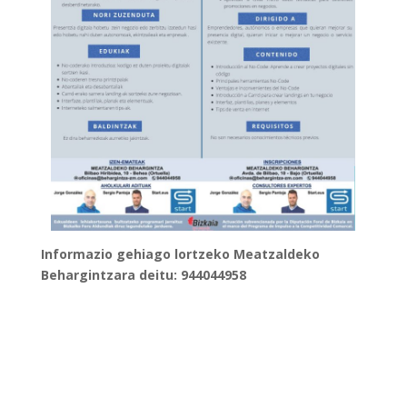
Informazio gehiago lortzeko Meatzaldeko
Behargintzara deitu: 944044958