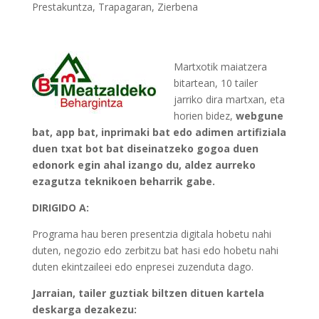
Prestakuntza
,
Trapagaran
,
Zierbena
Martxotik maiatzera
bitartean, 10 tailer
jarriko dira martxan, eta
horien bidez,
webgune
bat, app bat, inprimaki bat edo adimen artifiziala
duen txat bot bat diseinatzeko gogoa duen
edonork egin ahal izango du, aldez aurreko
ezagutza teknikoen beharrik gabe.
DIRIGIDO A:
Programa hau beren presentzia digitala hobetu nahi
duten, negozio edo zerbitzu bat hasi edo hobetu nahi
duten ekintzaileei edo enpresei zuzenduta dago.
Jarraian, tailer guztiak biltzen dituen kartela
deskarga dezakezu: