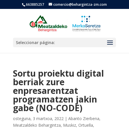
663885257
comercio@behargintza-zm.com
Seleccionar página:
Sortu proiektu digital
berriak zure
enpresarentzat
programatzen jakin
gabe (NO-CODE)
osteguna, 3 martxoa, 2022
|
Abanto Zierbena
,
Meatzaldeko Behargintza
,
Muskiz
,
Ortuella
,