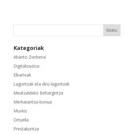
Kategoriak
Abanto Zierbena
Digitalizazioa
Elkarteak
Laguntzak eta diru-laguntzak
Meatzaldeko Behargintza
Merkataritza-bonua
Muskiz
Ortuella
Prestakuntza