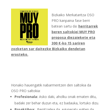
Bizkaiko Merkataritza OSO
PRO kanpaina fase berri
batean sartu da:
herritarrek
beren saltokiei MUY PRO
proposa diezaiekete eta
300 €-ko 15 sariren
zozketan sar daitezke Bizkaiko dendetan
erosteko.
Honako hauengatik nabarmentzen den saltokia da
OSO PRO saltokia:
Profesionala:
Asko daki, aholku onak ematen ditu,
badaki zer behar duzun eta, ez badauka, lortuko dizu.
Proaktiboa:
Berritzailea da, eguneratu egiten da,