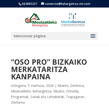
663885257
comercio@behargintza-zm.com
Seleccionar página:
“OSO PRO” BIZKAIKO
MERKATARITZA
KANPAINA
osteguna, 5 martxoa, 2026
|
Abanto Zierbena
,
Meatzaldeko Behargintza
,
Muskiz
,
Ortuella
,
Programak
,
Sariak eta Lehiaketak
,
Trapagaran
,
Zierbena