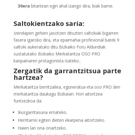
30era
bitartean egin ahal izango dira, biak barne.
Saltokientzako saria:
Izendapen gehien jasotzen dituzten saltokiak bigarren
fasera igaroko dira, eta epaimahai profesional batek 9
saltoki aukeratuko ditu Bizkaiko Foru Aldundiak
sustatutako Bizkaiko Merkataritza OSO PRO
kanpainaren protagonista izateko..
Zergatik da garrantzitsua parte
hartzea?
Merkataritza berritzailea, eguneratua eta oso PRO den
merkataritza daukagu Bizkaian. Hori aitortzea
funtsezkoa da:
Ikusgarritasuna emateko.
Herritarrei egiten dieten ekarpena aitortzeko.
Haien lan ona onartzeko.