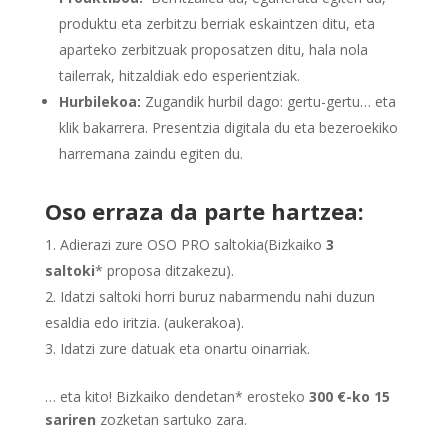
produktu eta zerbitzu berriak eskaintzen ditu, eta
aparteko zerbitzuak proposatzen ditu, hala nola
tailerrak, hitzaldiak edo esperientziak.
Hurbilekoa:
Zugandik hurbil dago: gertu-gertu… eta
klik bakarrera. Presentzia digitala du eta bezeroekiko
harremana zaindu egiten du.
Oso erraza da parte hartzea:
Adierazi zure OSO PRO saltokia(Bizkaiko
3
saltoki
*
proposa ditzakezu).
Idatzi saltoki horri buruz nabarmendu nahi duzun
esaldia edo iritzia. (aukerakoa).
Idatzi zure datuak eta onartu oinarriak.
… eta kito! Bizkaiko dendetan
*
erosteko
300 €-ko 15
sariren
zozketan sartuko zara.