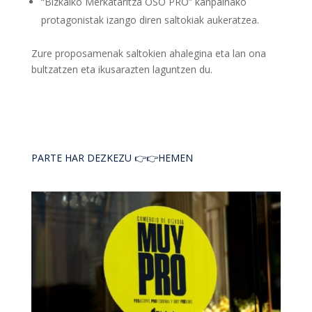
“Bizkaiko Merkataritza OSO PRO” kanpainako
protagonistak izango diren saltokiak aukeratzea.
Zure proposamenak saltokien ahalegina eta lan ona
bultzatzen eta ikusarazten laguntzen du.
PARTE HAR DEZKEZU 👉👉HEMEN