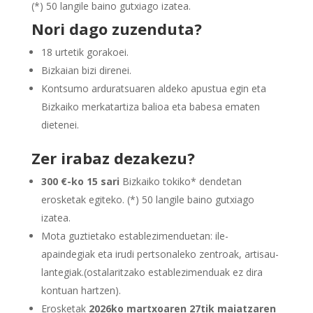
(
*
) 50 langile baino gutxiago izatea.
Nori dago zuzenduta?
18 urtetik gorakoei.
Bizkaian bizi direnei.
Kontsumo arduratsuaren aldeko apustua egin eta
Bizkaiko merkatartiza balioa eta babesa ematen
dietenei.
Zer irabaz dezakezu?
300 €-ko 15 sari
Bizkaiko tokiko
*
dendetan
erosketak egiteko. (
*
) 50 langile baino gutxiago
izatea.
Mota guztietako establezimenduetan: ile-
apaindegiak eta irudi pertsonaleko zentroak, artisau-
lantegiak.(ostalaritzako establezimenduak ez dira
kontuan hartzen).
Erosketak
2026ko martxoaren 27tik maiatzaren