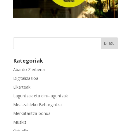
Kategoriak
Abanto Zierbena
Digitalizazioa
Elkarteak
Laguntzak eta diru-laguntzak
Meatzaldeko Behargintza
Merkataritza-bonua
Muskiz
Ortuella