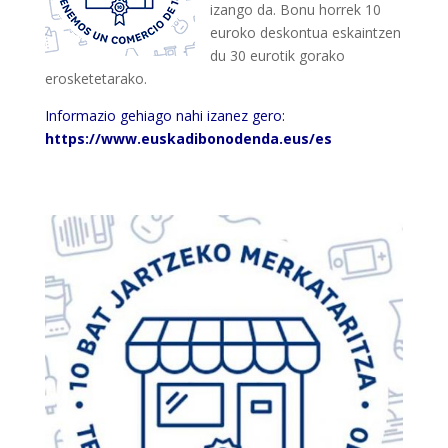
izango da. Bonu horrek 10
euroko deskontua eskaintzen
du 30 eurotik gorako
erosketetarako.
Informazio gehiago nahi izanez gero:
https://www.euskadibonodenda.eus/es