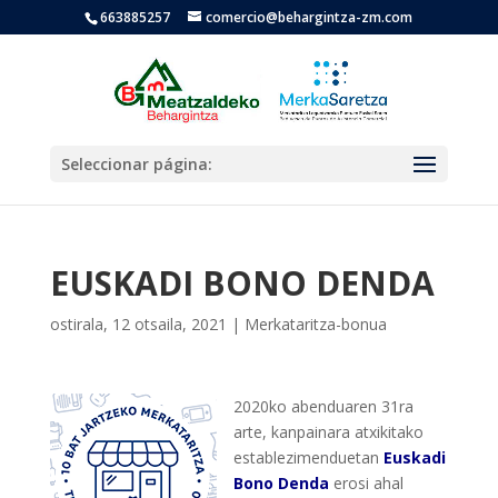
663885257
comercio@behargintza-zm.com
Seleccionar página:
EUSKADI BONO DENDA
ostirala, 12 otsaila, 2021
|
Merkataritza-bonua
2020ko abenduaren 31ra
arte, kanpainara atxikitako
establezimenduetan
Euskadi
Bono Denda
erosi ahal