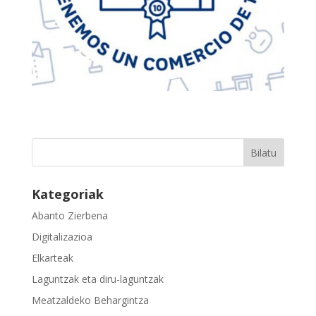
Kategoriak
Abanto Zierbena
Digitalizazioa
Elkarteak
Laguntzak eta diru-laguntzak
Meatzaldeko Behargintza