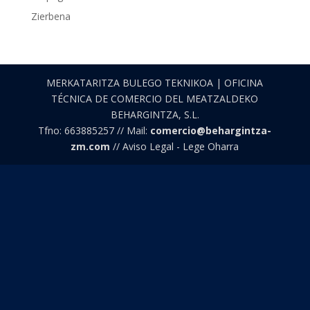
Zierbena
MERKATARITZA BULEGO TEKNIKOA | OFICINA
TÉCNICA DE COMERCIO DEL MEATZALDEKO
BEHARGINTZA, S.L.
Tfno: 663885257 // Mail:
comercio@behargintza-
zm.com
// Aviso Legal - Lege Oharra