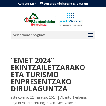
663885257
comercio@behargintza-zm.com
Seleccionar página:
“EMET 2024”
EKINTZAILETZARAKO
ETA TURISMO
ENPRESENTZAKO
DIRULAGUNTZA
asteazkena, 22 maiatza, 2024
|
Abanto Zierbena
,
Laguntzak eta diru-laguntzak
,
Meatzaldeko