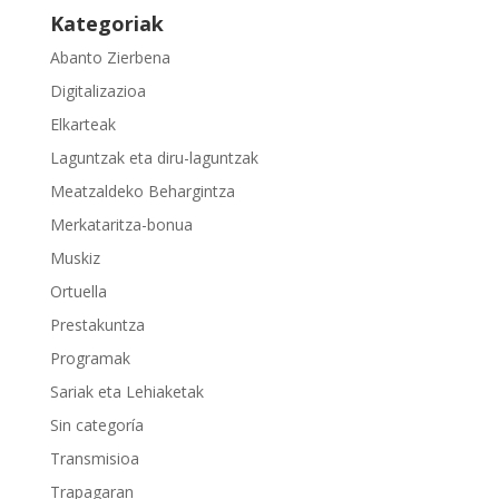
Kategoriak
Abanto Zierbena
Digitalizazioa
Elkarteak
Laguntzak eta diru-laguntzak
Meatzaldeko Behargintza
Merkataritza-bonua
Muskiz
Ortuella
Prestakuntza
Programak
Sariak eta Lehiaketak
Sin categoría
Transmisioa
Trapagaran