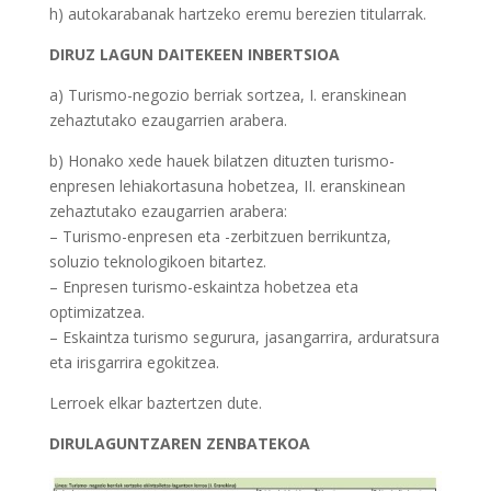
h) autokarabanak hartzeko eremu berezien titularrak.
DIRUZ LAGUN DAITEKEEN INBERTSIOA
a) Turismo-negozio berriak sortzea, I. eranskinean
zehaztutako ezaugarrien arabera.
b) Honako xede hauek bilatzen dituzten turismo-
enpresen lehiakortasuna hobetzea, II. eranskinean
zehaztutako ezaugarrien arabera:
– Turismo-enpresen eta -zerbitzuen berrikuntza,
soluzio teknologikoen bitartez.
– Enpresen turismo-eskaintza hobetzea eta
optimizatzea.
– Eskaintza turismo segurura, jasangarrira, arduratsura
eta irisgarrira egokitzea.
Lerroek elkar baztertzen dute.
DIRULAGUNTZAREN ZENBATEKOA