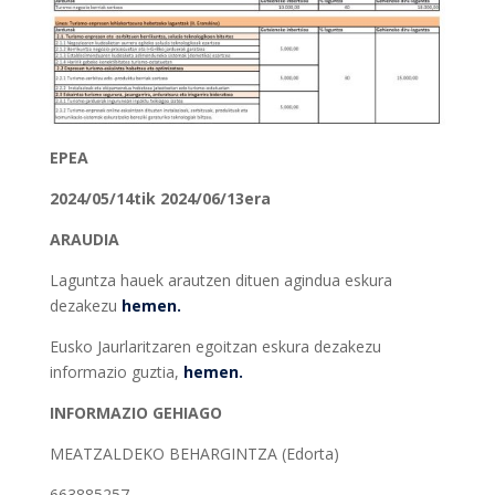
EPEA
2024/05/14tik 2024/06/13era
ARAUDIA
Laguntza hauek arautzen dituen agindua eskura
dezakezu
hemen.
Eusko Jaurlaritzaren egoitzan eskura dezakezu
informazio guztia,
hemen.
INFORMAZIO GEHIAGO
MEATZALDEKO BEHARGINTZA (Edorta)
663885257