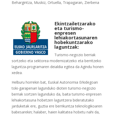
Behargintza
,
Muskiz
,
Ortuella
,
Trapagaran
,
Zierbena
Ekintzailetzarako
eta turismo-
enpresen
lehiakortasunaren
hobekuntzarako
laguntzak:
Turismo-negozio berriak
sortzeko eta sektorea modernizatzeko eta berritzeko
laguntza‑programaren deialdia egitea da Agindu honen
xedea.
Helburu horrekin bat, Euskal Autonomia Erkidegoan
toki-garapenari lagunduko dioten turismo-negozio
berriak sortzen lagunduko da, baita turismo-enpresen
lehiakortasuna hobetzen laguntzera bideratutako
jarduketak ere, guztia ere berrikuntza teknologikoaren
babesarekin; halaber, haien kalitatea hobetu nahi da,