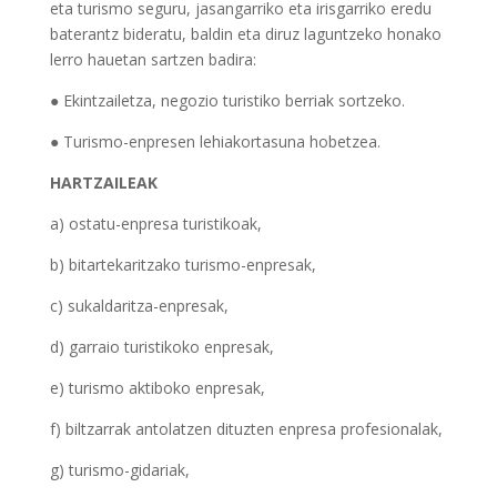
eta turismo seguru, jasangarriko eta irisgarriko eredu
baterantz bideratu, baldin eta diruz laguntzeko honako
lerro hauetan sartzen badira:
● Ekintzailetza, negozio turistiko berriak sortzeko.
● Turismo-enpresen lehiakortasuna hobetzea.
HARTZAILEAK
a) ostatu-enpresa turistikoak,
b) bitartekaritzako turismo-enpresak,
c) sukaldaritza-enpresak,
d) garraio turistikoko enpresak,
e) turismo aktiboko enpresak,
f) biltzarrak antolatzen dituzten enpresa profesionalak,
g) turismo-gidariak,