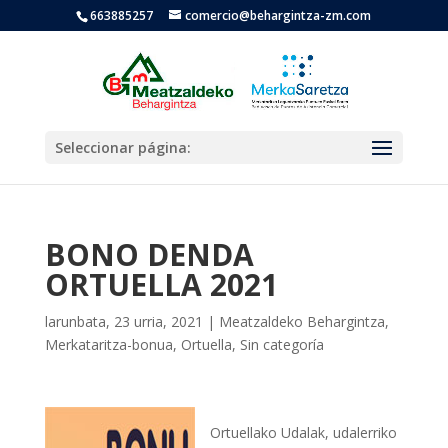
663885257
comercio@behargintza-zm.com
Seleccionar página:
BONO DENDA
ORTUELLA 2021
larunbata, 23 urria, 2021
|
Meatzaldeko Behargintza
,
Merkataritza-bonua
,
Ortuella
,
Sin categoría
Ortuellako Udalak, udalerriko