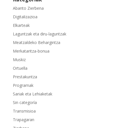
Abanto Zierbena
Digitalizazioa
Elkarteak
Laguntzak eta diru-laguntzak
Meatzaldeko Behargintza
Merkataritza-bonua
Muskiz
Ortuella
Prestakuntza
Programak
Sariak eta Lehiaketak
Sin categoría
Transmisioa
Trapagaran