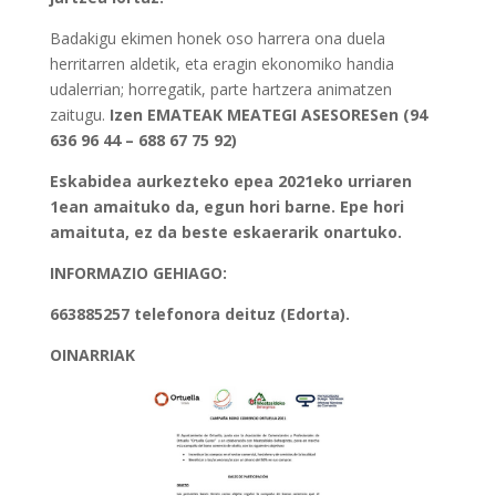
Badakigu ekimen honek oso harrera ona duela
herritarren aldetik, eta eragin ekonomiko handia
udalerrian; horregatik, parte hartzera animatzen
zaitugu.
Izen EMATEAK MEATEGI ASESORESen (94
636 96 44 – 688 67 75 92)
Eskabidea aurkezteko epea 2021eko urriaren
1ean amaituko da, egun hori barne. Epe hori
amaituta, ez da beste eskaerarik onartuko.
INFORMAZIO GEHIAGO:
663885257 telefonora deituz (Edorta).
OINARRIAK