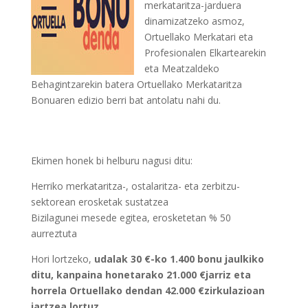
merkataritza-jarduera
dinamizatzeko asmoz,
Ortuellako Merkatari eta
Profesionalen Elkartearekin
eta Meatzaldeko
Behagintzarekin batera Ortuellako Merkataritza
Bonuaren edizio berri bat antolatu nahi du.
Ekimen honek bi helburu nagusi ditu:
Herriko merkataritza-, ostalaritza- eta zerbitzu-
sektorean erosketak sustatzea
Bizilagunei mesede egitea, erosketetan % 50
aurreztuta
Hori lortzeko,
udalak 30 €-ko 1.400 bonu jaulkiko
ditu, kanpaina honetarako 21.000 €jarriz eta
horrela Ortuellako dendan 42.000 €zirkulazioan
jartzea lortuz.