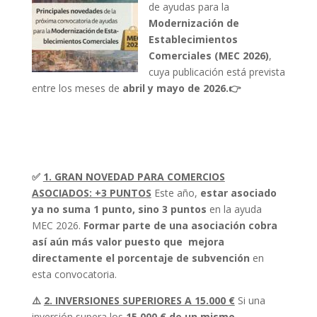
de ayudas para la
Modernización de
Establecimientos
Comerciales (MEC 2026)
,
cuya publicación está prevista
entre los meses de
abril y mayo de 2026.👉
✅
1. GRAN NOVEDAD PARA COMERCIOS
ASOCIADOS: +3 PUNTOS
Este año,
estar asociado
ya no suma 1 punto, sino 3 puntos
en la ayuda
MEC 2026.
Formar parte de una asociación cobra
así aún más valor
puesto que
mejora
directamente el porcentaje de subvención
en
esta convocatoria.
⚠️
2. INVERSIONES SUPERIORES A 15.000 €
Si una
inversión supera los
15.000 € de un mismo