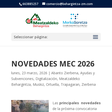
663885257
comercio@behargintza-zm.com
Seleccionar página:
NOVEDADES MEC 2026
lunes, 23 marzo, 2026
|
Abanto Zierbena
,
Ayudas y
Subvenciones
,
Digitalización
,
Meatzaldeko
Behargintza
,
Muskiz
,
Ortuella
,
Trapagaran
,
Zierbena
Las
principales novedades
de la próxima convocatoria