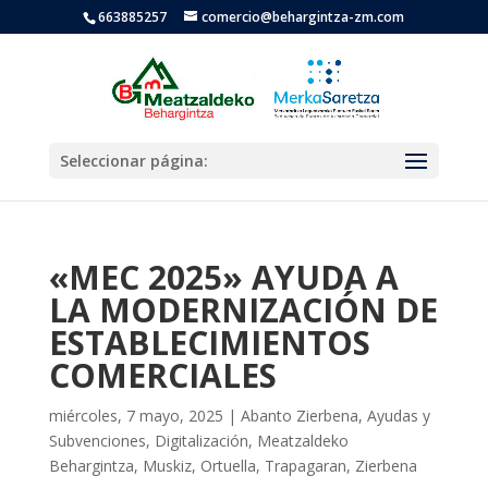
663885257
comercio@behargintza-zm.com
Seleccionar página:
«MEC 2025» AYUDA A
LA MODERNIZACIÓN DE
ESTABLECIMIENTOS
COMERCIALES
miércoles, 7 mayo, 2025
|
Abanto Zierbena
,
Ayudas y
Subvenciones
,
Digitalización
,
Meatzaldeko
Behargintza
,
Muskiz
,
Ortuella
,
Trapagaran
,
Zierbena