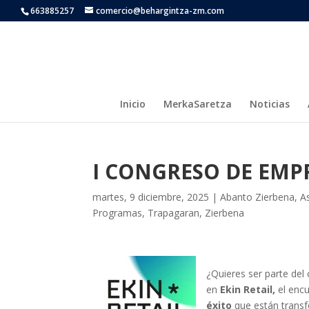
663885257
comercio@behargintza-zm.com
Inicio
MerkaSaretza
Noticias
I CONGRESO DE EM
martes, 9 diciembre, 2025
|
Abanto Zierbena
,
A
Programas
,
Trapagaran
,
Zierbena
¿Quieres ser parte del
en
Ekin Retail,
el enc
éxito
que están transf