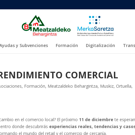
Ayudas y Subvenciones
Formación
Digitalización
Trans
PRENDIMIENTO COMERCIAL
sociaciones
,
Formación
,
Meatzaldeko Behargintza
,
Muskiz
,
Ortuella
,
 cambio en el comercio local? El próximo
11 de diciembre
te espera
uentro donde descubrirás
experiencias reales, tendencias y caso
ormando el mundo del retail y el comercio de cercanía.