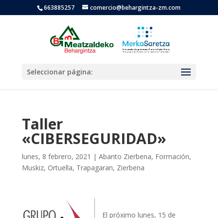
663885257
comercio@behargintza-zm.com
Seleccionar página:
Taller
«CIBERSEGURIDAD»
lunes, 8 febrero, 2021
|
Abanto Zierbena
,
Formación
,
Muskiz
,
Ortuella
,
Trapagaran
,
Zierbena
El próximo lunes, 15 de