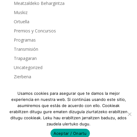
Meatzaldeko Behargintza
Muskiz
Ortuella
Premios y Concursos
Programas
Transmisión
Trapagaran
Uncategorized
Zierbena
Usamos cookies para asegurar que te damos la mejor
experiencia en nuestra web. Si continúas usando este sitio,
asumiremos que estás de acuerdo con ello. Cookieak
MERKATARITZA BULEGO TEKNIKOA | OFICINA
erabiltzen ditugu gure ematen dizugula ziurtatzeko erabiltzen
TÉCNICA DE COMERCIO DEL MEATZALDEKO
ditugu cookieak. Leku hau erabiltzen jarraitzen baduzu, ados
BEHARGINTZA, S.L.
zaudela ulertuko dugu.
Tfno: 663885257 // Mail:
comercio@behargintza-
Aceptar / Onartu
zm.com
// Aviso Legal - Lege Oharra