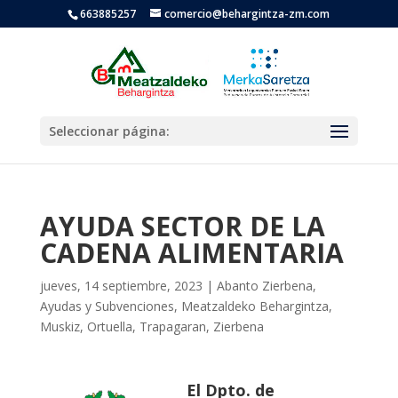
663885257
comercio@behargintza-zm.com
Seleccionar página:
AYUDA SECTOR DE LA
CADENA ALIMENTARIA
jueves, 14 septiembre, 2023
|
Abanto Zierbena
,
Ayudas y Subvenciones
,
Meatzaldeko Behargintza
,
Muskiz
,
Ortuella
,
Trapagaran
,
Zierbena
El Dpto. de