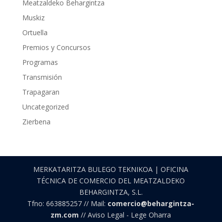
Meatzaldeko Behargintza
Muskiz
Ortuella
Premios y Concursos
Programas
Transmisión
Trapagaran
Uncategorized
Zierbena
MERKATARITZA BULEGO TEKNIKOA | OFICINA
TÉCNICA DE COMERCIO DEL MEATZALDEKO
BEHARGINTZA, S.L.
Tfno: 663885257 // Mail:
comercio@behargintza-
zm.com
// Aviso Legal - Lege Oharra