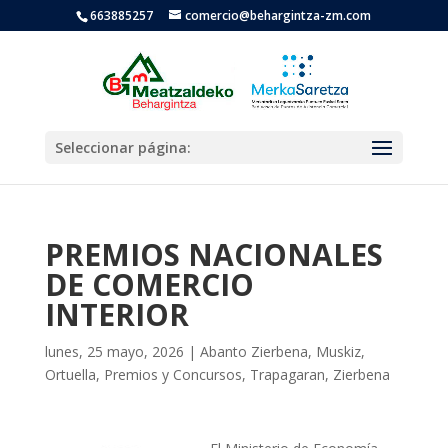
663885257
comercio@behargintza-zm.com
Seleccionar página:
PREMIOS NACIONALES
DE COMERCIO
INTERIOR
lunes, 25 mayo, 2026
|
Abanto Zierbena
,
Muskiz
,
Ortuella
,
Premios y Concursos
,
Trapagaran
,
Zierbena