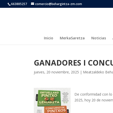
663885257
comercio@behargintza-zm.com
Inicio
MerkaSaretza
Noticias
GANADORES I CONCU
jueves, 20 noviembre, 2025
|
Meatzaldeko Beha
De conformidad con lo 
2025, hoy 20 de noviem