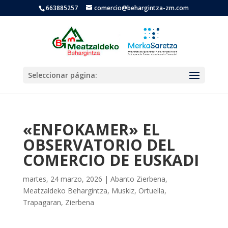
663885257
comercio@behargintza-zm.com
Seleccionar página:
«ENFOKAMER» EL
OBSERVATORIO DEL
COMERCIO DE EUSKADI
martes, 24 marzo, 2026
|
Abanto Zierbena
,
Meatzaldeko Behargintza
,
Muskiz
,
Ortuella
,
Trapagaran
,
Zierbena