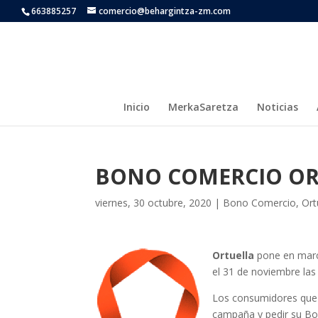
663885257
comercio@behargintza-zm.com
Inicio
MerkaSaretza
Noticias
BONO COMERCIO OR
viernes, 30 octubre, 2020
|
Bono Comercio
,
Ort
Ortuella
pone en mar
el 31 de noviembre las
Los consumidores que 
campaña y pedir su Bo