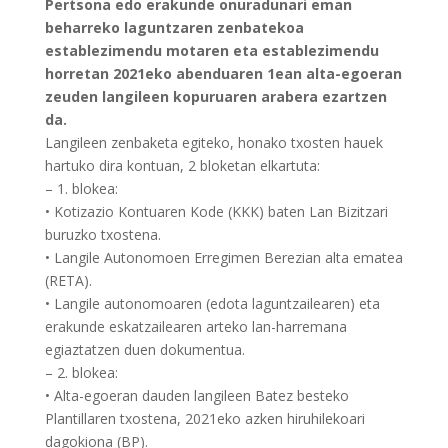
Pertsona edo erakunde onuradunari eman
beharreko laguntzaren zenbatekoa
establezimendu motaren eta establezimendu
horretan 2021eko abenduaren 1ean alta-egoeran
zeuden langileen kopuruaren arabera ezartzen
da.
Langileen zenbaketa egiteko, honako txosten hauek
hartuko dira kontuan, 2 bloketan elkartuta:
– 1. blokea:
• Kotizazio Kontuaren Kode (KKK) baten Lan Bizitzari
buruzko txostena.
• Langile Autonomoen Erregimen Berezian alta ematea
(RETA).
• Langile autonomoaren (edota laguntzailearen) eta
erakunde eskatzailearen arteko lan-harremana
egiaztatzen duen dokumentua.
– 2. blokea:
• Alta-egoeran dauden langileen Batez besteko
Plantillaren txostena, 2021eko azken hiruhilekoari
dagokiona (BP).