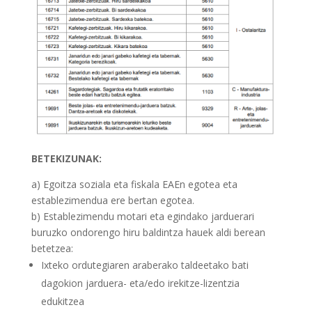
BETEKIZUNAK:
a) Egoitza soziala eta fiskala EAEn egotea eta
establezimendua ere bertan egotea.
b) Establezimendu motari eta egindako jarduerari
buruzko ondorengo hiru baldintza hauek aldi berean
betetzea:
Ixteko ordutegiaren araberako taldeetako bati
dagokion jarduera- eta/edo irekitze-lizentzia
edukitzea