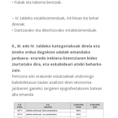
• Pubak eta taberna bereziak.
– IV. taldeko establezimenduak, 04:30ean itxi behar
direnak:
• Dantzarako eta dibertsiorako establezimenduak.
II., III. edo IV. taldeko kategoriakoak direla eta
ixteko ordua dagokion udalak emandako
jarduera- eta/edo irekiera-lizentziaren bidez
ziurtatuko dira, eta eskabideari atxiki beharko
zaio.
Pertsona edo erakunde eskatzaileak ondorengo
baliokidetasun-taulan azaltzen diren ekonomia-
jardueren gaineko zergaren epigrafeetakoren batean
alta emanda: