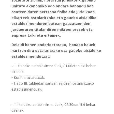
sozietate zibilek, nortasun juridikorik gabeko
unitate ekonomiko edo ondare banandu bat
osatzen duten pertsona fisiko edo juridikoen
elkarteek ostalaritzako eta gaueko aisialdiko
establezimenduren batean gauzatzen den
jardueraren titular diren mikroenpresek eta
enpresa txiki eta ertainek,
Deialdi honen ondorioetarako, honako hauek
hartzen dira ostalaritzako eta gaueko aisialdiko
establezimendutzat:
– II. taldeko establezimenduak, 01:00etan itxi behar
direnak:
• Kontzertu-aretoak.
• I. edo III. taldeetan sartzen ez diren ostalaritzako
establezimenduak.
– III. taldeko establezimenduak, 02:30ean itxi behar
direnak: