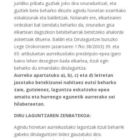
juridiko pribatu guztiak joko dira onuraduntzat, eta
guztiek bete beharko dituzte agindu honetan ezarritako
eskakizunak eta baldintzak. Nolanahi ere, elkartearen
ordezkari bat izendatu beharko da, onuradun gisa
elkarteari dagozkion betebeharrak betetzeko ahalorde
askietsiak dituena. Baldin eta Dirulaguntzei buruzko
Lege Orokorraren (azaroaren 17ko 38/2003) 39. eta
65. artikuluetan aurreikusitako preskripzio-epea igaro
baino lehen desegiten bada elkartea, itzuli egin
beharko du emandako dirulaguntza.
Aurreko apartatuko a), b), c) eta d) letretan
jasotako betekizunei nahitaez eutsi beharko
zaie, gutxienez, laguntza eskatzeko epea
amaitu eta hurrengo egunetik aurrerako sei
hilabeteetan.
DIRU LAGUNTZAREN ZENBATEKOA:
Agindu honetan aurreikusitako laguntzak itzuli beharrik
gabeko dirulaguntzen bidez gauzatuko dira.