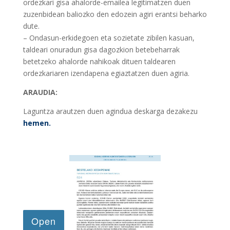
ordezkari gisa ahalorde-emailea legitimatzen duen
zuzenbidean baliozko den edozein agiri erantsi beharko
dute.
– Ondasun-erkidegoen eta sozietate zibilen kasuan,
taldeari onuradun gisa dagozkion betebeharrak
betetzeko ahalorde nahikoak dituen taldearen
ordezkariaren izendapena egiaztatzen duen agiria.
ARAUDIA:
Laguntza arautzen duen agindua deskarga dezakezu
hemen.