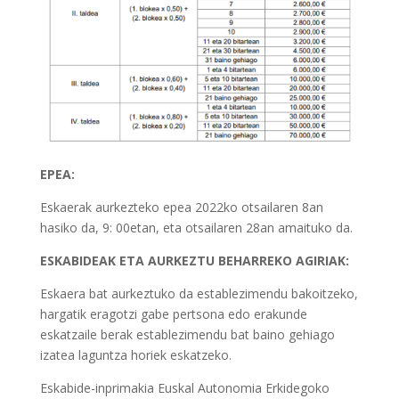
EPEA:
Eskaerak aurkezteko epea 2022ko otsailaren 8an
hasiko da, 9: 00etan, eta otsailaren 28an amaituko da.
ESKABIDEAK ETA AURKEZTU BEHARREKO AGIRIAK:
Eskaera bat aurkeztuko da establezimendu bakoitzeko,
hargatik eragotzi gabe pertsona edo erakunde
eskatzaile berak establezimendu bat baino gehiago
izatea laguntza horiek eskatzeko.
Eskabide-inprimakia Euskal Autonomia Erkidegoko