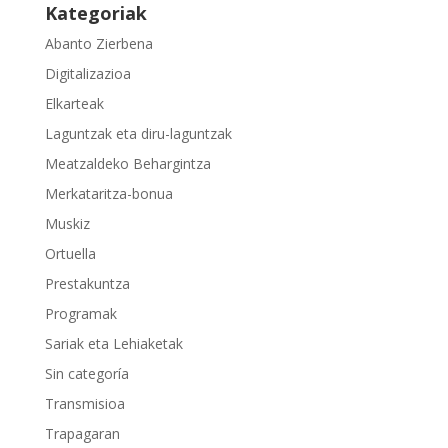
Kategoriak
Abanto Zierbena
Digitalizazioa
Elkarteak
Laguntzak eta diru-laguntzak
Meatzaldeko Behargintza
Merkataritza-bonua
Muskiz
Ortuella
Prestakuntza
Programak
Sariak eta Lehiaketak
Sin categoría
Transmisioa
Trapagaran