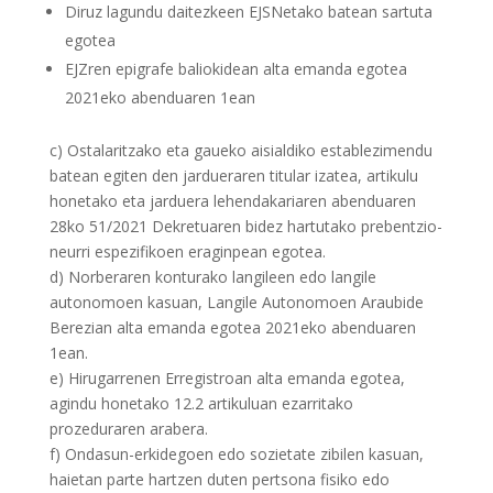
Diruz lagundu daitezkeen EJSNetako batean sartuta
egotea
EJZren epigrafe baliokidean alta emanda egotea
2021eko abenduaren 1ean
c) Ostalaritzako eta gaueko aisialdiko establezimendu
batean egiten den jardueraren titular izatea, artikulu
honetako eta jarduera lehendakariaren abenduaren
28ko 51/2021 Dekretuaren bidez hartutako prebentzio-
neurri espezifikoen eraginpean egotea.
d) Norberaren konturako langileen edo langile
autonomoen kasuan, Langile Autonomoen Araubide
Berezian alta emanda egotea 2021eko abenduaren
1ean.
e) Hirugarrenen Erregistroan alta emanda egotea,
agindu honetako 12.2 artikuluan ezarritako
prozeduraren arabera.
f) Ondasun-erkidegoen edo sozietate zibilen kasuan,
haietan parte hartzen duten pertsona fisiko edo