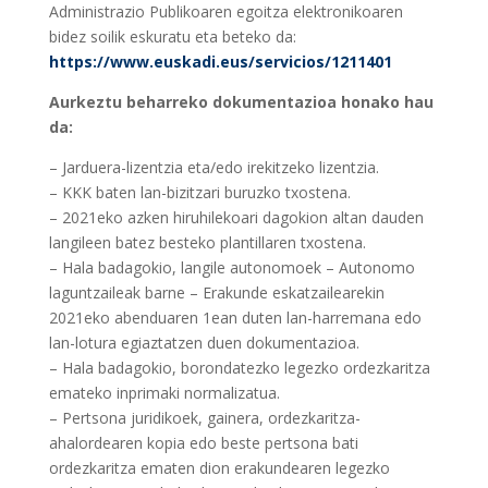
Administrazio Publikoaren egoitza elektronikoaren
bidez soilik eskuratu eta beteko da:
https://www.euskadi.eus/servicios/1211401
Aurkeztu beharreko dokumentazioa honako hau
da:
– Jarduera-lizentzia eta/edo irekitzeko lizentzia.
– KKK baten lan-bizitzari buruzko txostena.
– 2021eko azken hiruhilekoari dagokion altan dauden
langileen batez besteko plantillaren txostena.
– Hala badagokio, langile autonomoek – Autonomo
laguntzaileak barne – Erakunde eskatzailearekin
2021eko abenduaren 1ean duten lan-harremana edo
lan-lotura egiaztatzen duen dokumentazioa.
– Hala badagokio, borondatezko legezko ordezkaritza
emateko inprimaki normalizatua.
– Pertsona juridikoek, gainera, ordezkaritza-
ahalordearen kopia edo beste pertsona bati
ordezkaritza ematen dion erakundearen legezko