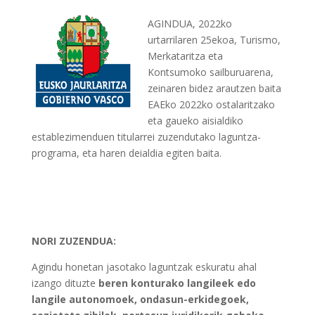
AGINDUA, 2022ko
urtarrilaren 25ekoa, Turismo,
Merkataritza eta
Kontsumoko sailburuarena,
zeinaren bidez arautzen baita
EAEko 2022ko ostalaritzako
eta gaueko aisialdiko
establezimenduen titularrei zuzendutako laguntza-
programa, eta haren deialdia egiten baita.
NORI ZUZENDUA:
Agindu honetan jasotako laguntzak eskuratu ahal
izango dituzte
beren konturako langileek edo
langile autonomoek, ondasun-erkidegoek,