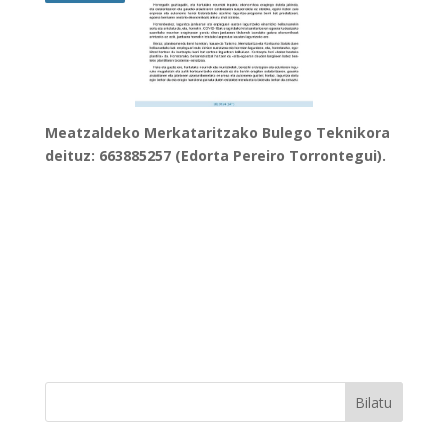
Meatzaldeko Merkataritzako Bulego Teknikora
deituz: 663885257 (Edorta Pereiro Torrontegui).