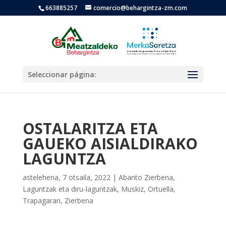
663885257
comercio@behargintza-zm.com
Seleccionar página:
OSTALARITZA ETA
GAUEKO AISIALDIRAKO
LAGUNTZA
astelehena, 7 otsaila, 2022
|
Abanto Zierbena
,
Laguntzak eta diru-laguntzak
,
Muskiz
,
Ortuella
,
Trapagaran
,
Zierbena