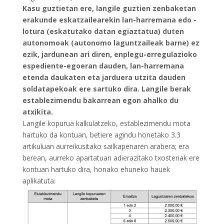
Kasu guztietan ere, langile guztien zenbaketan
erakunde eskatzailearekin lan-harremana edo -
lotura (eskatutako datan egiaztatua) duten
autonomoak (autonomo laguntzaileak barne) ez
ezik, jardunean ari diren, enplegu-erregulazioko
espediente-egoeran dauden, lan-harremana
etenda daukaten eta jarduera utzita dauden
soldatapekoak ere sartuko dira. Langile berak
establezimendu bakarrean egon ahalko du
atxikita.
Langile kopurua kalkulatzeko, establezimendu mota
hartuko da kontuan, betiere agindu honetako 3.3
artikuluan aurreikusitako sailkapenaren arabera; era
berean, aurreko apartatuan adierazitako txostenak ere
kontuan hartuko dira, honako ehuneko hauek
aplikatuta: